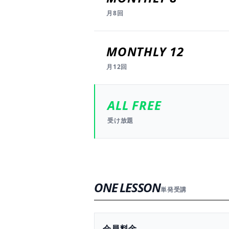
月8回
MONTHLY 12
月12回
ALL FREE
受け放題
ONE LESSON
単発受講
会員料金