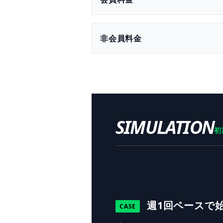
非会員料金
SIMULATION
初
週1回ペースで
CASE