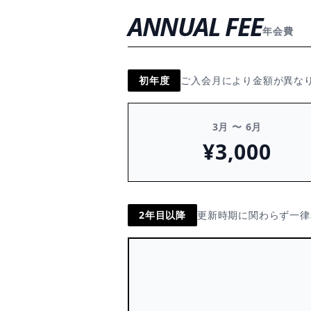
ANNUAL FEE
年会費
初年度
ご入会月により金額が異な
3月 〜 6月
¥3,000
2年目以降
更新時期に関わらず一律